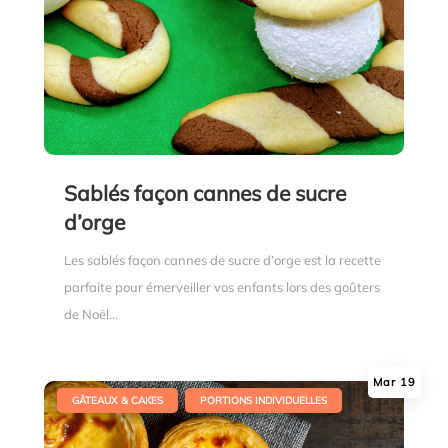
Sablés façon cannes de sucre
d’orge
Les sablés façon cannes de sucre d’orge est la recette
parfaite pour émerveiller vos enfants lors des goûters
de Noël...
Mar 19
|
,
GÂTEAUX & CAKES
PORTIONS INDIVIDUELLES