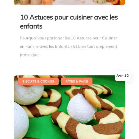
10 Astuces pour cuisiner avec les
enfants
Pourquoi vous partager les 10 Astuces pour Cuisiner
en Famille avec les Enfants ? Et bien tout simplement
parce que...
Avr 12
|
,
BISCUITS & COOKIES
PÂTES & PAINS