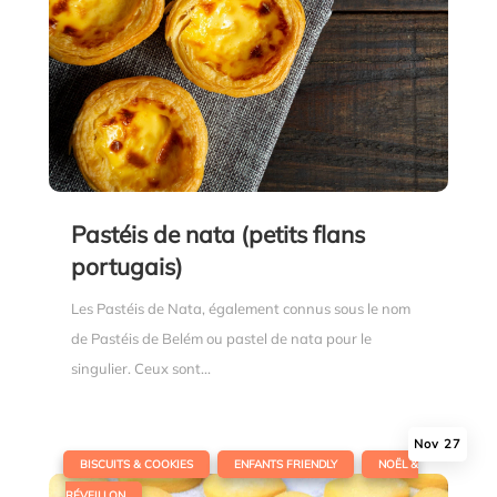
Pastéis de nata (petits flans
portugais)
Les Pastéis de Nata, également connus sous le nom
de Pastéis de Belém ou pastel de nata pour le
singulier. Ceux sont...
Nov 27
|
,
,
BISCUITS & COOKIES
ENFANTS FRIENDLY
NOËL &
RÉVEILLON