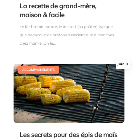
La recette de grand-mère,
maison & facile
Le far breton nature, le dessert (ou goûter) typique
que beaucoup de bretons associent aux dimanches
chez mamie. On le...
Juin 9
|
ACCOMPAGNEMENTS
Les secrets pour des épis de maïs