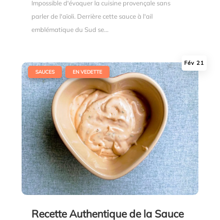
Impossible d'évoquer la cuisine provençale sans
parler de l'aïoli. Derrière cette sauce à l'ail
emblématique du Sud se...
Fév 21
|
,
SAUCES
EN VEDETTE
Recette Authentique de la Sauce