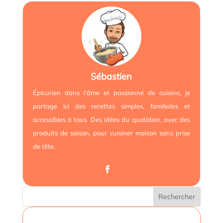
Sébastien
Épicurien dans l’âme et passionné de cuisine, je
partage ici des recettes simples, familiales et
accessibles à tous. Des idées du quotidien, avec des
produits de saison, pour cuisiner maison sans prise
de tête.