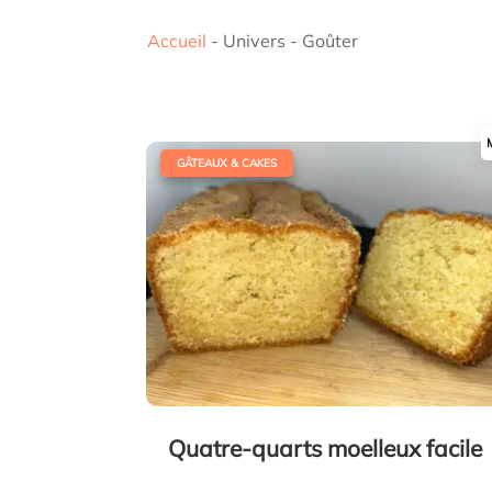
Accueil
-
Univers
-
Goûter
|
GÂTEAUX & CAKES
Quatre-quarts moelleux facile