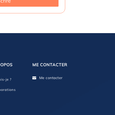
scrire
ROPOS
ME CONTACTER
Me contacter

is-je ?
borations