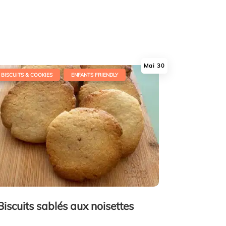
Mai 30
,
BISCUITS & COOKIES
ENFANTS FRIENDLY
Biscuits sablés aux noisettes