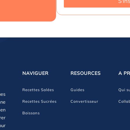
S'in
NAVIGUER
RESOURCES
A P
Recettes Salées
Guides
Qui su
ues
Recettes Sucrées
Convertisseur
Colla
nne
 en
Boissons
rer
our