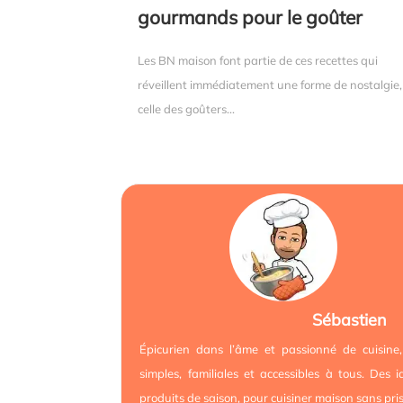
gourmands pour le goûter
Les BN maison font partie de ces recettes qui
réveillent immédiatement une forme de nostalgie,
celle des goûters...
Sébastien
Épicurien dans l’âme et passionné de cuisine,
simples, familiales et accessibles à tous. Des 
produits de saison, pour cuisiner maison sans pris