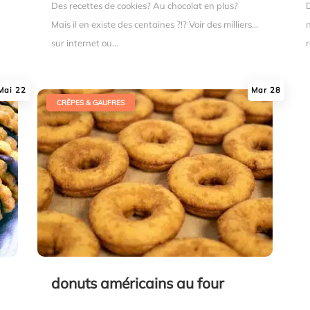
Des recettes de cookies? Au chocolat en plus?
Mais il en existe des centaines ?!? Voir des milliers...
n
sur internet ou...
r
Mai 22
Mar 28
|
CRÊPES & GAUFRES
donuts américains au four