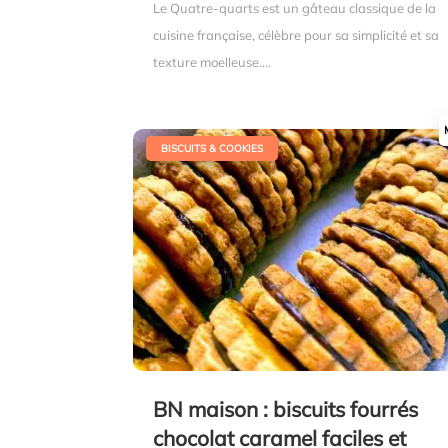
Le Quatre-quarts est un gâteau classique de la
cuisine française, célèbre pour sa simplicité et sa
texture moelleuse....
|
BISCUITS & COOKIES
BN maison : biscuits fourrés
chocolat caramel faciles et