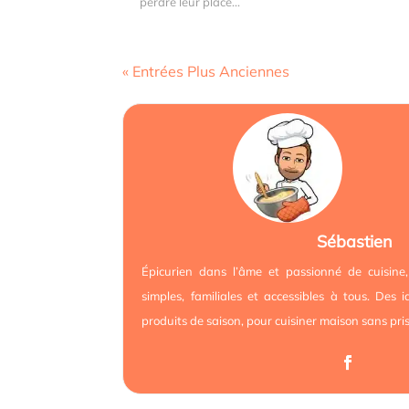
perdre leur place...
« Entrées Plus Anciennes
Sébastien
Épicurien dans l’âme et passionné de cuisine,
simples, familiales et accessibles à tous. Des 
produits de saison, pour cuisiner maison sans pris