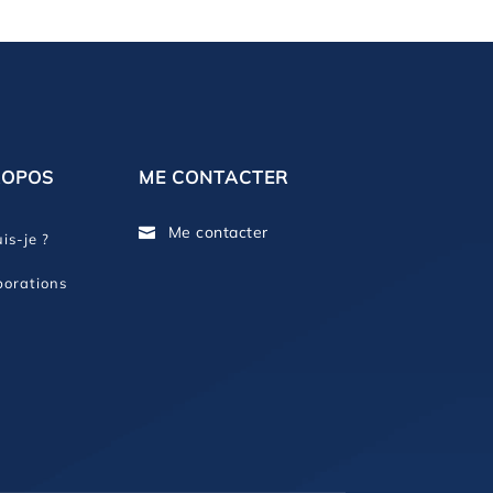
ROPOS
ME CONTACTER
Me contacter

is-je ?
borations