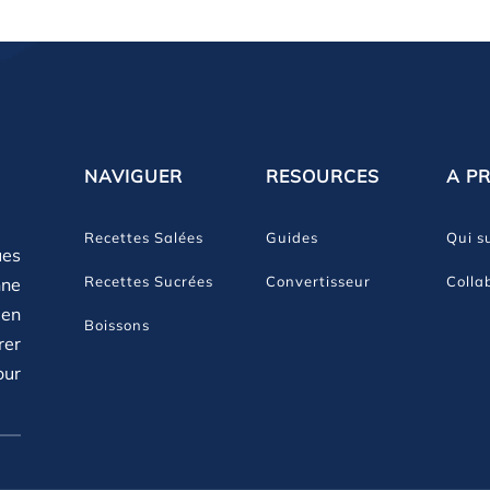
NAVIGUER
RESOURCES
A P
Recettes Salées
Guides
Qui su
ues
Recettes Sucrées
Convertisseur
Colla
nne
 en
Boissons
rer
our