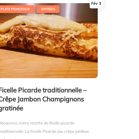
Fév 3
,
PLATS PRINCIPAUX
ENTRÉES
Ficelle Picarde traditionnelle –
Crêpe Jambon Champignons
gratinée
Découvrez notre recette de ficelle picarde
raditionnelle. La Ficelle Picarde (ou crêpe jambon