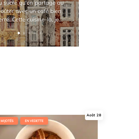
u sucre qu'on partage au
goûter avec un café bien
erré. Cette cuisine-là, je...
Août 28
,
MIJOTÉS
EN VEDETTE