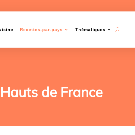
uisine
Recettes-par-pays
Thématiques
Hauts de France