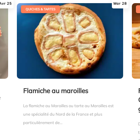
Avr 25
Mar 28
|
|
QUICHES & TARTES
Flamiche au maroilles
f
La flamiche au Maroilles ou tarte au Maroilles est
une spécialité du Nord de la France et plus
particulièrement de...
t