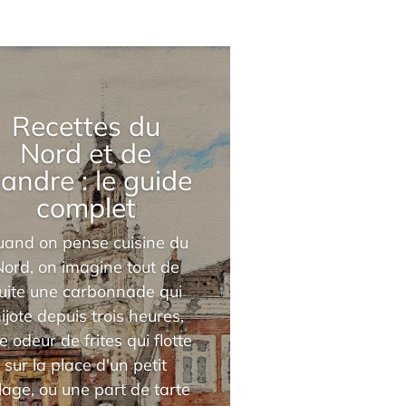
Recettes du
Nord et de
landre : le guide
complet
and on pense cuisine du
Nord, on imagine tout de
uite une carbonnade qui
ijote depuis trois heures,
e odeur de frites qui flotte
sur la place d'un petit
llage, ou une part de tarte