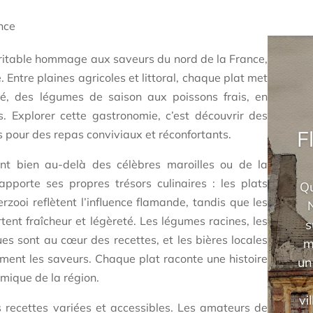
nce
ritable hommage aux saveurs du nord de la France,
é. Entre plaines agricoles et littoral, chaque plat met
té, des légumes de saison aux poissons frais, en
. Explorer cette gastronomie, c’est découvrir des
F
s pour des repas conviviaux et réconfortants.
nt bien au-delà des célèbres maroilles ou de la
pporte ses propres trésors culinaires : les plats
Qu
zooi reflètent l’influence flamande, tandis que les
rtent fraîcheur et légèreté. Les légumes racines, les
s
s sont au cœur des recettes, et les bières locales
m
lement les saveurs. Chaque plat raconte une histoire
un
nomique de la région.
vi
 recettes variées et accessibles. Les amateurs de