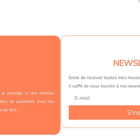
NEWS
Envie de recevoir toutes mes nouvel
Il suffit de vous inscrire à ma newsl
 je partage ici des recettes
idées du quotidien, avec des
e de tête.
S'in