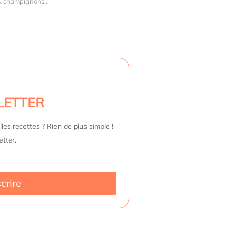
& champignons...
LETTER
les recettes ? Rien de plus simple !
etter.
scrire