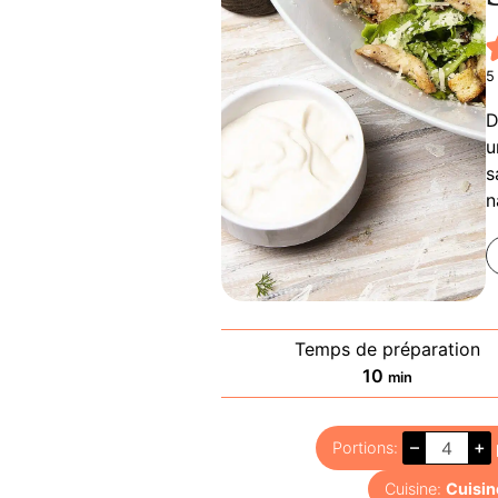
5
D
u
s
n
Temps de préparation
minutes
10
min
–
+
Portions:
Cuisine:
Cuisin