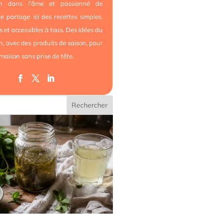
ien dans l’âme et passionné de
 je partage ici des recettes simples,
es et accessibles à tous. Des idées du
n, avec des produits de saison, pour
 maison sans prise de tête.