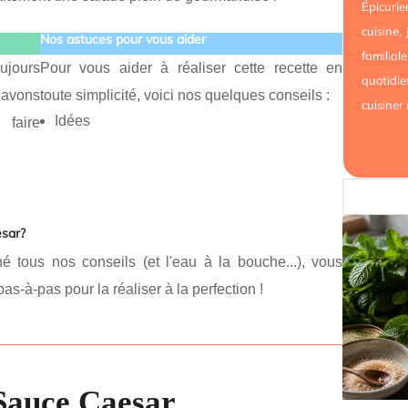
Épicur
cuisine,
Nos astuces pour vous aider
familial
ujours
Pour vous aider à réaliser cette recette en
quotidie
 avons
toute simplicité, voici nos quelques conseils :
cuisiner
Idées
 faire
esar?
tous nos conseils (et l'eau à la bouche...), vous
pas-à-pas pour la réaliser à la perfection !
Sauce Caesar