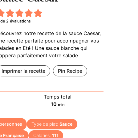
de
2
évaluations
écouvrez notre recette de la sauce Caesar,
ne recette parfaite pour accompagner vos
alades en Eté ! Une sauce blanche qui
appera parfaitement votre salade
Imprimer la recette
Pin Recipe
Temps total
minutes
10
min
personnes
Type de plat:
Sauce
e Française
Calories:
111