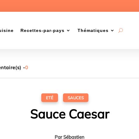
uisine
Recettes-par-pays
Thématiques
taire(s) -
0
ETÉ
,
SAUCES
Sauce Caesar
Par
Sébastien