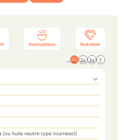
nt
Instructions
Nutrition
1x
2x
3x
?
n
(ou huile neutre type tournesol)