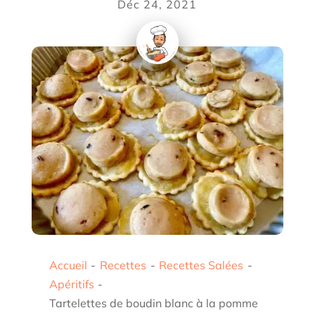
Déc 24, 2021
Accueil
-
Recettes
-
Recettes Salées
-
Apéritifs
-
Tartelettes de boudin blanc à la pomme