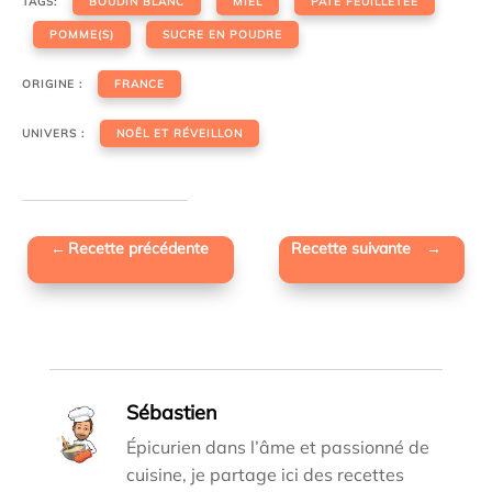
TAGS:
BOUDIN BLANC
MIEL
PATE FEUILLETÉE
POMME(S)
SUCRE EN POUDRE
ORIGINE :
FRANCE
UNIVERS :
NOËL ET RÉVEILLON
←
Recette précédente
Recette suivante
→
Sébastien
Épicurien dans l’âme et passionné de
cuisine, je partage ici des recettes