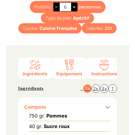
–
+
Portions:
personnes
Type de plat:
Apéritif
Cuisine:
Cuisine Française
Calories:
201
Ingrédients
Equipement
Instructions
Nutr
Ingrédients
1x
2x
3x
?
Compote
750
gr.
Pommes
40
gr.
Sucre roux