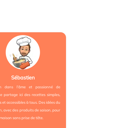
Sébastien
ien dans l’âme et passionné de
 je partage ici des recettes simples,
es et accessibles à tous. Des idées du
n, avec des produits de saison, pour
 maison sans prise de tête.