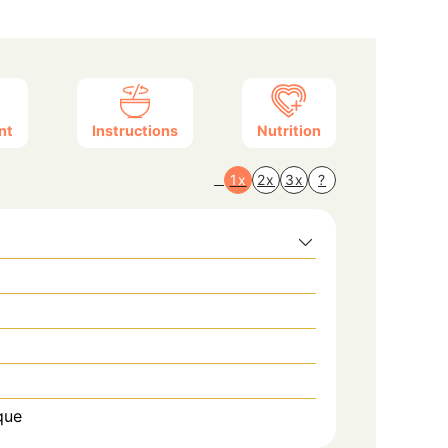
nt
Instructions
Nutrition
1x
2x
3x
?
que