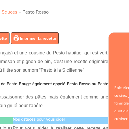
-
Sauces
-
Pesto Rosso
ette
Imprimer la recette
ais) et une cousine du Pesto habituel qui est vert.
esan et pignon de pin, c'est une recette originaire
ù il tire son surnom “Pesto à la Sicilienne”
te de Pesto Rouge également appelé Pesto Rosso ou Pesto
Épicur
cuisine,
r assaisonner des pâtes mais également comme une
familial
in grillé pour l'apéro
quotidie
cuisiner
Nos astuces pour vous aider
ujours
Pour vous aider à réaliser cette recette en