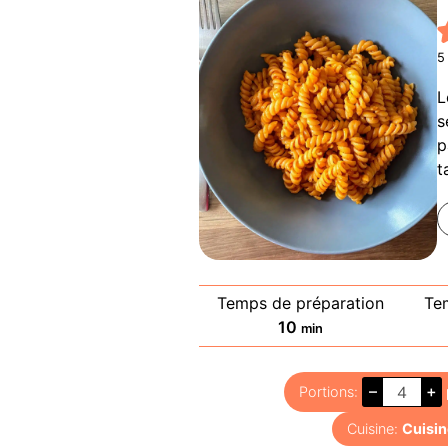
5
L
s
p
t
Temps de préparation
Te
minutes
10
min
–
+
Portions:
Cuisine:
Cuisin