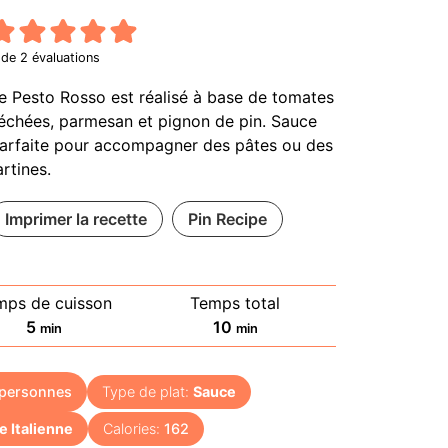
de
2
évaluations
e Pesto Rosso est réalisé à base de tomates
échées, parmesan et pignon de pin. Sauce
arfaite pour accompagner des pâtes ou des
artines.
Imprimer la recette
Pin Recipe
mps de cuisson
Temps total
minutes
minutes
5
10
min
min
personnes
Type de plat:
Sauce
e Italienne
Calories:
162