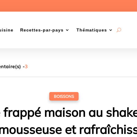
uisine
Recettes-par-pays
Thématiques
taire(s) -
3
BOISSONS
 frappé maison au shaker
 mousseuse et rafraîchis