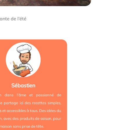
ante de l’été
Sébastien
ien dans l’âme et passionné de
 je partage ici des recettes simples,
es et accessibles à tous. Des idées du
n, avec des produits de saison, pour
 maison sans prise de tête.