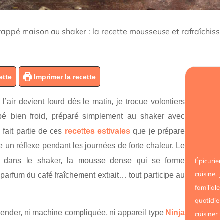
rappé maison au shaker : la recette mousseuse et rafraîchiss
ette
Imprimer la recette
’air devient lourd dès le matin, je troque volontiers
ppé bien froid, préparé simplement au shaker avec
fait partie de ces
recettes estivales
que je prépare
 un réflexe pendant les journées de forte chaleur. Le
nt dans le shaker, la mousse dense qui se forme
Épicur
cuisine,
parfum du café fraîchement extrait… tout participe au
familial
quotidie
ender, ni machine compliquée, ni appareil type
Ninja
cuisiner