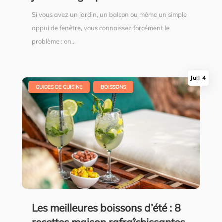
Si vous avez un jardin, un balcon ou même un simple
appui de fenêtre, vous connaissez forcément le
problème : on...
Juil 4
|
,
GUIDES DE CUISINE
BOISSONS
Les meilleures boissons d’été : 8