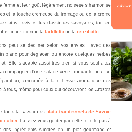
ste ferme et leur goût légèrement noisette s’harmonise
cuisiner
és et la touche crémeuse du fromage ou de la crème
ez ainsi revisiter les classiques savoyards, tout en
s plus riches comme la
tartiflette
ou la
croziflette
.
nons peut se décliner selon vos envies : avec des
in blanc pour déglacer, ou encore quelques herbes
lat. Elle s’adapte aussi très bien si vous souhaitez
l’accompagner d’une salade verte croquante pour un
préparation, combinée à la richesse aromatique des
ble à tous, même pour ceux qui découvrent les Crozets
ez toute la saveur des
plats traditionnels de Savoie
o italien
. Laissez-vous guider par cette recette pas à
 des ingrédients simples en un plat gourmand et