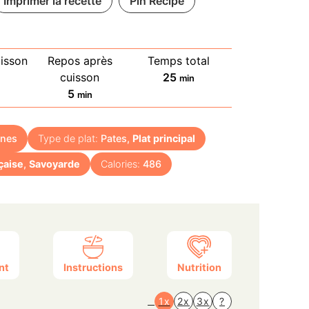
Imprimer la recette
Pin Recipe
isson
Repos après
Temps total
utes
minutes
cuisson
25
min
minutes
5
min
nnes
Type de plat:
Pates,
Plat principal
çaise
,
Savoyarde
Calories:
486
nt
Instructions
Nutrition
1x
2x
3x
?