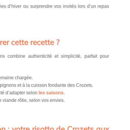
ées d’hiver ou surprendre vos invités lors d’un repas
er cette recette ?
 combine authenticité et simplicité, parfait pour
semaine chargée.
ignons et à la cuisson fondante des Crozets.
lité d’adapter selon
les saisons
.
viande rôtie, selon vos envies.
n : votre risotto de Crozets aux