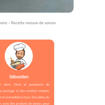
nons – Recette maison de saison
Sébastien
ien dans l’âme et passionné de
 je partage ici des recettes simples,
es et accessibles à tous. Des idées du
n, avec des produits de saison, pour