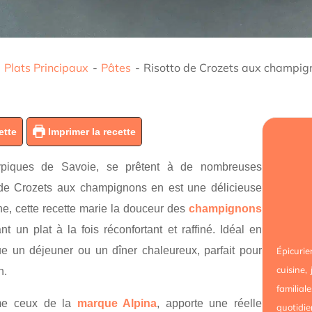
-
Plats Principaux
-
Pâtes
-
Risotto de Crozets aux champig
ette
Imprimer la recette
typiques de Savoie, se prêtent à de nombreuses
o de Crozets aux champignons en est une délicieuse
enne, cette recette marie la douceur des
champignons
t un plat à la fois réconfortant et raffiné. Idéal en
ue un déjeuner ou un dîner chaleureux, parfait pour
Épicur
cuisine,
n.
familial
me ceux de la
marque Alpina
, apporte une réelle
quotidie