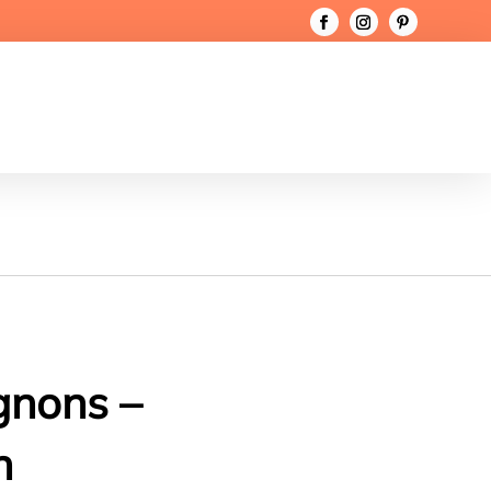
gnons –
n