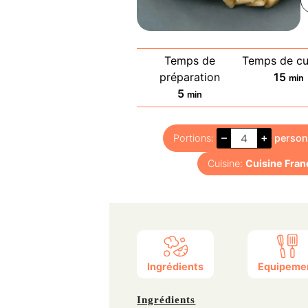
Temps de
Temps de cu
min
préparation
15
min
minutes
5
min
–
+
Portions:
perso
Cuisine:
Cuisine Fran
Ingrédients
Equipeme
Ingrédients