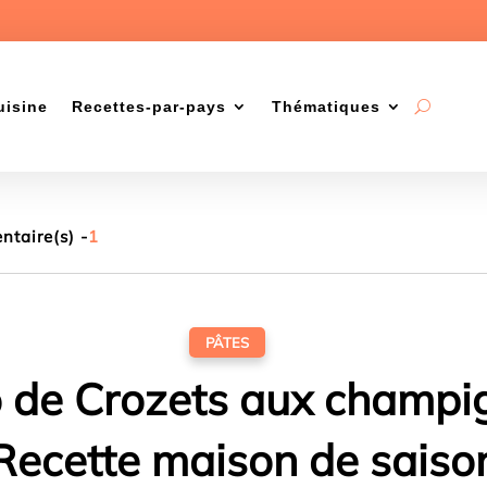
uisine
Recettes-par-pays
Thématiques
taire(s) -
1
PÂTES
o de Crozets aux champi
Recette maison de saiso