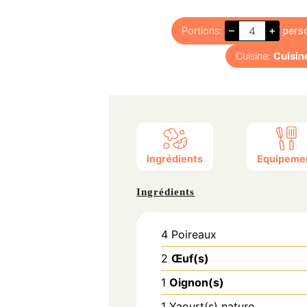
–
+
Portions:
pers
Cuisine:
Cuisin
Ingrédients
Equipeme
Ingrédients
4
Poireaux
2
Œuf(s)
1
Oignon(s)
1
Yaourt(s) nature