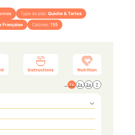
onnes
Type de plat:
Quiche & Tartes
e Française
Calories:
155
nt
Instructions
Nutrition
1x
2x
3x
?