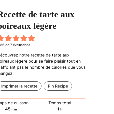
Recette de tarte aux
poireaux légère
.86
de
7
évaluations
écouvrez notre recette de tarte aux
oireaux légère pour se faire plaisir tout en
'affolant pas le nombre de calories que vous
angez.
Imprimer la recette
Pin Recipe
mps de cuisson
Temps total
minutes
heure
45
1
min
h