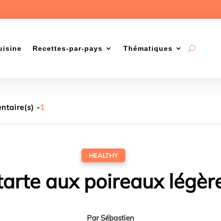
uisine
Recettes-par-pays
Thématiques
taire(s) -
1
HEALTHY
tarte aux poireaux légèr
Par
Sébastien