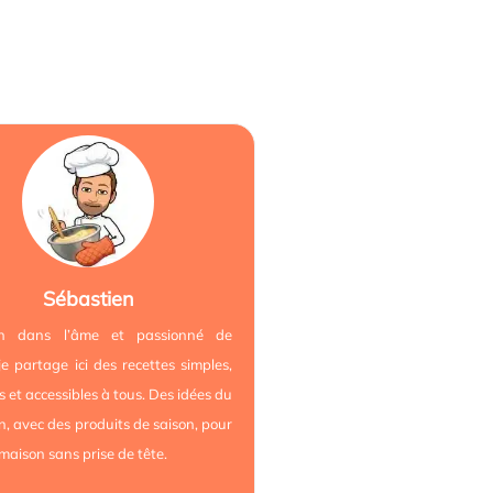
Sébastien
ien dans l’âme et passionné de
 je partage ici des recettes simples,
es et accessibles à tous. Des idées du
n, avec des produits de saison, pour
 maison sans prise de tête.