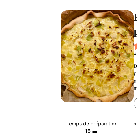
4
D
p
n
m
Temps de préparation
Te
minutes
15
min