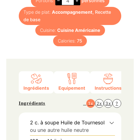
–
+
Portions:
personnes
Type de plat:
Accompagnement
, Recette
de base
Cuisine:
Cuisine Américaine
Calories:
75
Ingrédients
Equipement
Instructions
Nutr
Ingrédients
1x
2x
3x
?
2
c. à soupe
Huile de Tournesol
ou une autre huile neutre