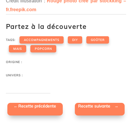
Crédit illustration :
Rouge photo créé par stockking –
fr.freepik.com
Partez à la découverte
TAGS:
ACCOMPAGNEMENTS
DIY
GOÛTER
MAIS
POPCORN
ORIGINE :
UNIVERS :
←
Recette précédente
Recette suivante
→