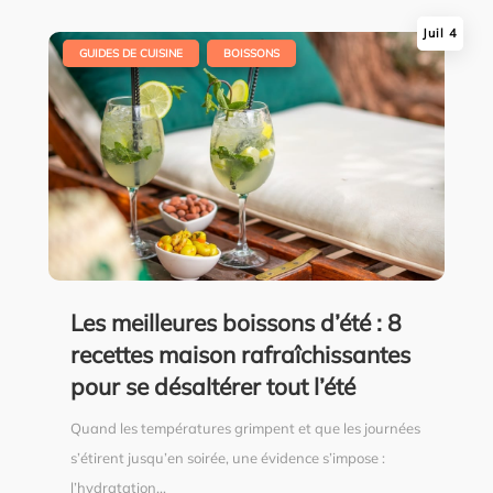
Juil 4
|
,
GUIDES DE CUISINE
BOISSONS
Les meilleures boissons d’été : 8
recettes maison rafraîchissantes
pour se désaltérer tout l’été
Quand les températures grimpent et que les journées
s’étirent jusqu’en soirée, une évidence s’impose :
l’hydratation...