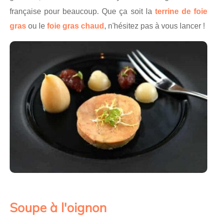
française pour beaucoup. Que ça soit la
terrine de foie
gras
ou le
foie gras chaud
, n'hésitez pas à vous lancer !
Soupe à l'oignon