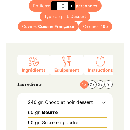
–
+
Portions:
personnes
Type de plat:
Dessert
Cuisine:
Cuisine Française
Calories:
165
Ingrédients
Equipement
Instructions
Nutr
Ingrédients
1x
2x
3x
?
240
gr.
Chocolat noir dessert
60
gr.
Beurre
60
gr.
Sucre en poudre