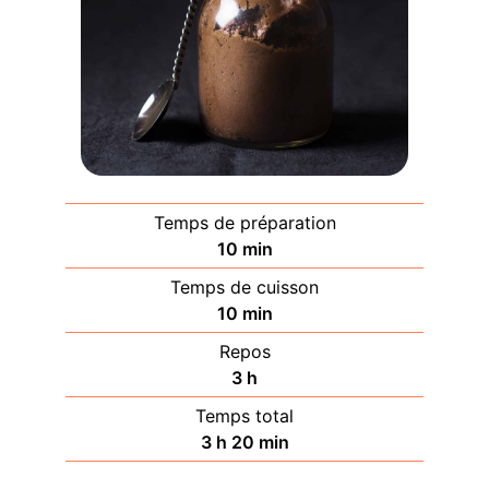
Temps de préparation
minutes
10
min
Temps de cuisson
minutes
10
min
Repos
heures
3
h
Temps total
heures
minutes
3
h
20
min