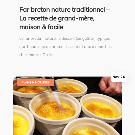
Far breton nature traditionnel –
La recette de grand-mère,
maison & facile
Le far breton nature, le dessert (ou goûter) typique
que beaucoup de bretons associent aux dimanches
chez mamie. On le...
Nov 26
|
FLANS & MOUSSES